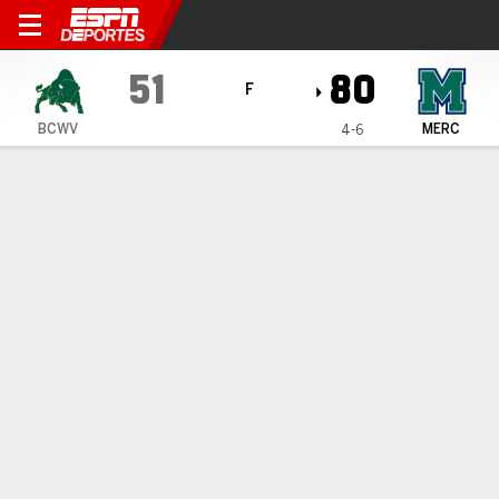
Bethany (WV) Bison en Merc
51
80
F
BCWV
MERC
4-6
Resumen
Ficha
Estadísticas de Equipo
ESTADÍSTICAS DE EQUIPO
FG
19-52
36-68
FG%
37
53
3PT
9-25
7-17
3PT%
36
41