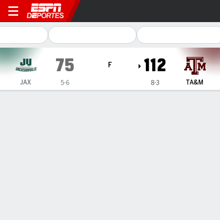
Jacksonville Dolphins en T
75
112
F
JAX
TA&M
5-6
8-3
Resumen
Ficha
Estadísticas de Equipo
ESTADÍSTICAS DE EQUIPO
FG
26-58
42-71
FG%
45
59