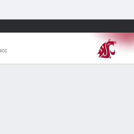
Watch
Juegos
 WCC