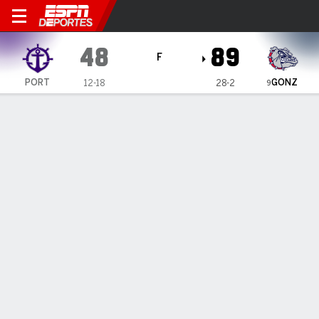
Portland Pilots en Gonzaga 
48
89
F
GONZ
PORT
12-18
28-2
9
Resumen
Ficha
Estadísticas de Equipo
ESTADÍSTICAS DE EQUIPO
FG
17-49
33-63
FG%
35
52
3PT
4-20
14-36
3PT%
20
39