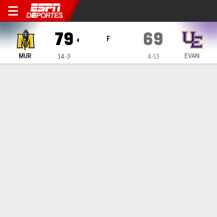
Murray State Racers en Evan
79
69
F
MUR
EVAN
14-3
4-13
Resumen
Ficha
Estadísticas de Equipo
ESTADÍSTICAS DE EQUIPO
FG
27-59
27-53
FG%
46
51
3PT
7-25
1-12
3PT%
28
8