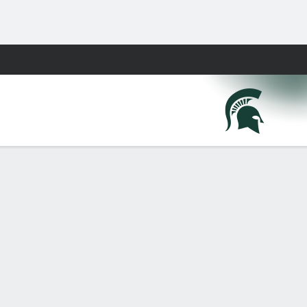
Watch
Juegos