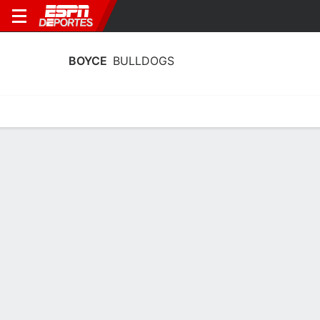
BOYCE
BULLDOGS
Calendario
Estadísticas
Plantilla
Calendario Boyce Bulldogs 2026-27
Sin información disponible