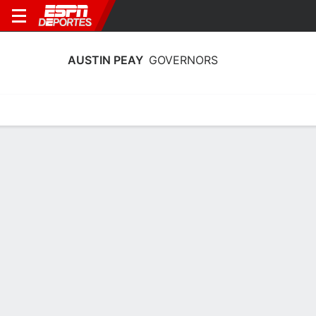
AUSTIN PEAY
GOVERNORS
Calendario
Estadísticas
Plantilla
Calendario Austin Peay Governors
2026-27
Temporada Regular
FECHA
OPONENTE
HORA
TV
ENTRADAS
Mié., 6/1
12:00 AM