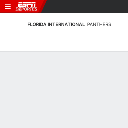
FLORIDA INTERNATIONAL
PANTHERS
Calendario
Estadísticas
Plantilla
Calendario Florida International
Panthers 2026-27
Temporada Regular
FECHA
OPONENTE
HORA
TV
ENTRADAS
Jue., 31/12
12:00 AM