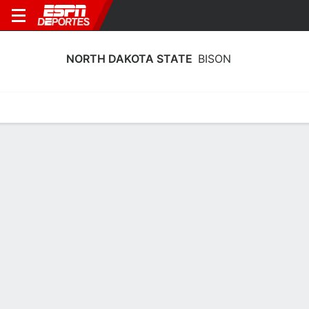
NORTH DAKOTA STATE
BISON
Calendario
Estadísticas
Plantilla
Calendario North Dakota State Bison
2026-27
Sin información disponible