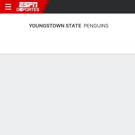
YOUNGSTOWN STATE
PENGUINS
Calendario
Estadísticas
Plantilla
Estadísticas de Youngstown State
Penguins 2025-26
Líderes
Puntos
Rebotes
Asistencias
Robos
C. Carroll
C. Carroll
J. Nelson
A
A
G