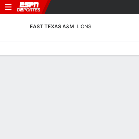
EAST TEXAS A&M
LIONS
Calendario
Estadísticas
Plantilla
Estadísticas de East Texas A&M Lions
2025-26
Líderes
Puntos
Rebotes
Asistencias
Robo
R. Harrison
R. Harrison
G. Hunt
A
A
G