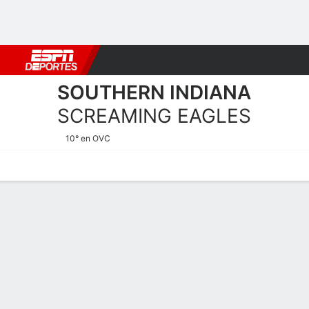
Fútbol
MLB
F. Americano
Básquetbol
WNBA
F1
Boxe
SOUTHERN INDIANA
SCREAMING EAGLES
10° en OVC
Calendario
Estadísticas
Plantilla
Estadísticas de Southern 