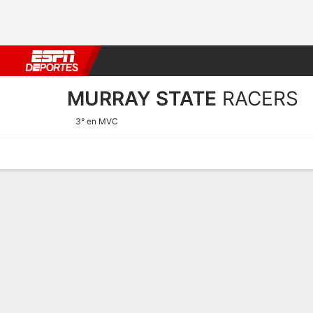
Fútbol
MLB
F. Americano
Básquetbol
WNBA
F1
Boxe
MURRAY STATE
RACERS
3° en MVC
Calendario
Estadísticas
Plantilla
Estadísticas de Murray St