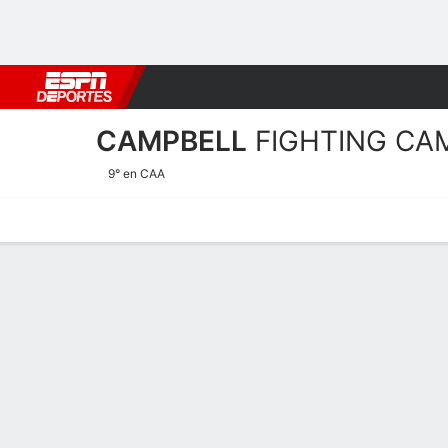
Fútbol
MLB
F. Americano
Básquetbol
WNBA
F1
Boxe
CAMPBELL
FIGHTING CA
9° en CAA
Calendario
Estadísticas
Plantilla
Plantel Campbell Fighting
Plantel