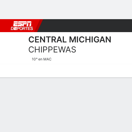
Fútbol
MLB
F. Americano
Básquetbol
WNBA
F1
Boxe
CENTRAL MICHIGAN
CHIPPEWAS
10° en MAC
Calendario
Estadísticas
Plantilla
Plantel Central Michigan 