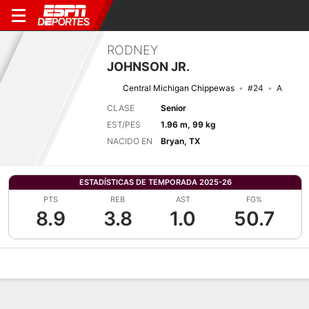
RODNEY
JOHNSON JR.
Central Michigan Chippewas
#24
A
CLASE
Senior
EST/PES
1.96 m, 99 kg
NACIDO EN
Bryan, TX
ESTADÍSTICAS DE TEMPORADA 2025-26
PTS
REB
AST
FG%
8.9
3.8
1.0
50.7
Perfil de Jugador
Noticias
Estadísticas
Bio
Splits
Resumen