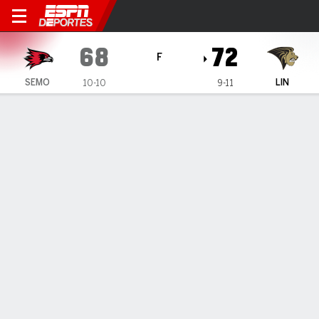
Southeast Missouri State R
68
72
F
SEMO
LIN
10-10
9-11
Resumen
Ficha
Estadísticas de Equipo
Southeast Missouri State Redhawks
Estadísticas
TITULARES
MIN
PTS
FG
3PT
REB
AST
PÉR
PF
B. Terry
#
15
23
14
6-8
0-0
4
2
2
2
T. Cole Jr.
#
4
12
0
0-0
0-0
2
1
0
3
BJ Ward
#
2
30
10
4-14
2-8
0
0
1
4
T. Washington Jr.
#
10
35
11
3-10
1-3
7
2
3
4