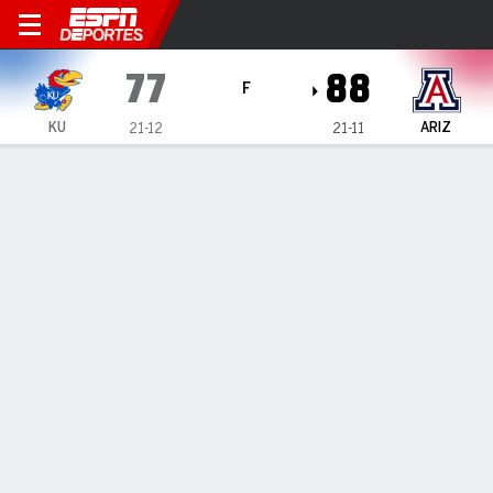
Arizona Wildcats vs Kansas
77
88
F
KU
ARIZ
21-12
21-11
Resumen
Ficha
Estadísticas de Equipo
Kansas Jayhawks
Estadísticas
TITULARES
MIN
PTS
FG
3PT
REB
AST
PÉR
PF
KJ Adams Jr.
#
24
35
7
1-5
0-0
8
5
1
4
H. Dickinson
#
1
30
19
8-18
2-5
12
3
3
3
Z. Mayo
#
5
36
20
6-14
5-12
4
4
3
1
R. Griffen
#
6
18
2
1-5
0-2
1
0
1
2