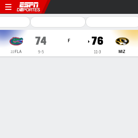
Florida Gators en Missouri T
74
76
F
FLA
MIZ
9-5
11-3
22
Resumen
Ficha
Estadísticas de Equipo
Florida Gators
Estadísticas
TITULARES
MIN
PTS
FG
3PT
REB
AST
PÉR
PF
A. Condon
#
21
30
14
3-8
1-4
5
6
2
4
T. Haugh
#
10
38
24
9-20
2-6
7
1
0
4