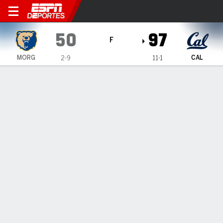
Morgan State Bears en Calif
50
97
F
MORG
CAL
2-9
11-1
Resumen
Ficha
Estadísticas de Equipo
Morgan State Bears
Estadísticas
TITULARES
MIN
PTS
FG
3PT
REB
AST
PÉR
PF
E. Alvin
#
55
26
4
2-7
0-3
3
0
1
3
C. Oliver
#
21
22
14
6-9
1-2
1
0
2
3
C. Meeks
#
0
32
4
2-6
0-0
7
0
1
2
A. Worrell Jr.
#
1
21
8
2-7
0-3
2
1
1
0