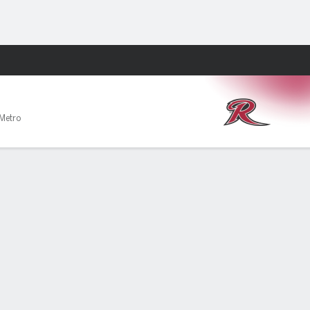
Watch
Juegos
 Metro
PF