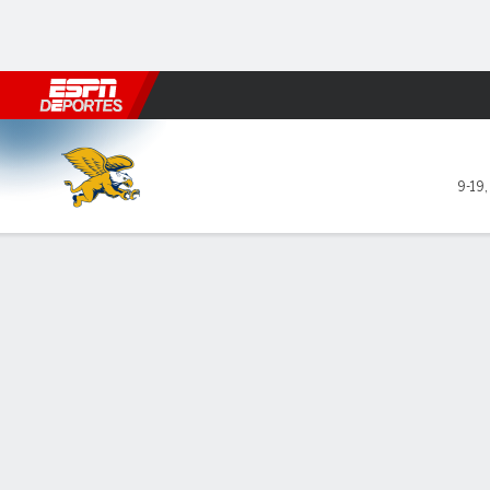
Fútbol
MLB
F. Americano
Básquetbol
WNBA
F1
Boxe
Canisius Golden Griffins en 
9-19
Resumen
Ficha
Estadísticas de Equipo
Canisius Golden Griffins
TITULARES
MIN
PTS
FG
3