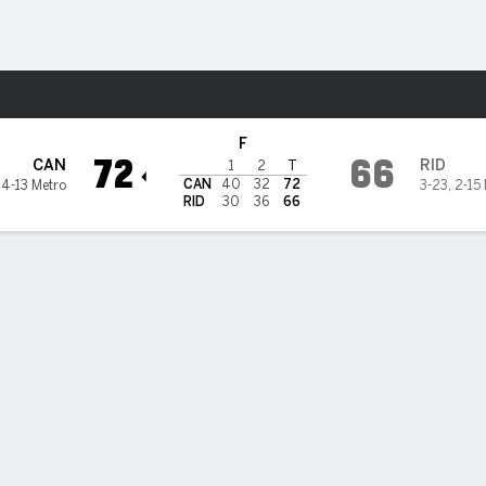
o
NCAAM
Más Deportes
Rider Broncs
F
72
66
CAN
RID
1
2
T
CAN
40
32
72
,
4-13 Metro
3-23
,
2-15
RID
30
36
66
PT
TL A-I
REB
AST
PÉR
STL
BLK
OREB
DREB