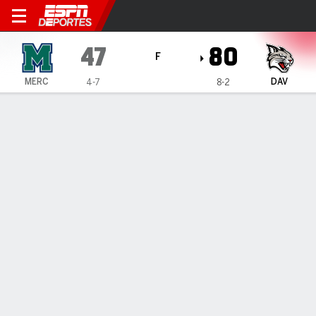
Mercyhurst Lakers en David
47
80
F
MERC
DAV
4-7
8-2
Resumen
Ficha
Estadísticas de Equipo
Mercyhurst Lakers
Estadísticas
TITULARES
MIN
PTS
FG
3PT
REB
AST
PÉR
PF
M. Ivanauskas
#
5
17
3
1-4
0-1
2
0
1
2
Q. Martin
#
12
29
8
4-9
0-1
5
0
0
1
J. Lemelman
#
11
27
7
2-5
1-2
1
4
1
2
C. Gamble
#
10
21
0
0-1
0-1
0
0
1
4