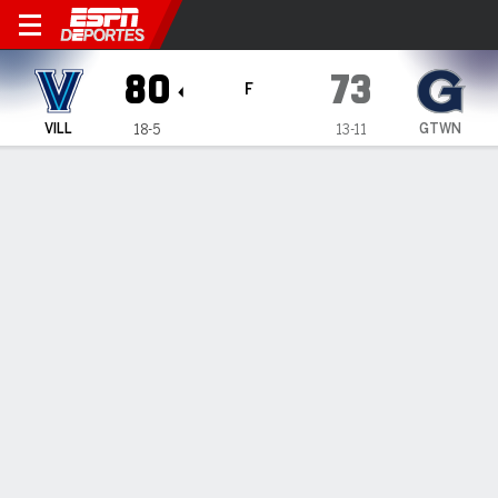
Villanova Wildcats en Geor
80
73
F
VILL
GTWN
18-5
13-11
Resumen
Ficha
Estadísticas de Equipo
Villanova Wildcats
Estadísticas
TITULARES
MIN
PTS
FG
3PT
REB
AST
PÉR
PF
M. Hodge
#
33
21
5
2-2
1-1
1
0
1
1
D. Brennan
#
24
33
13
3-5
0-0
13
3
2
1
T. Perkins
#
4
34
15
5-12
3-7
8
2
0
4
B. Lindsay
#
2
20
0
0-8
0-6
3
2
1
1