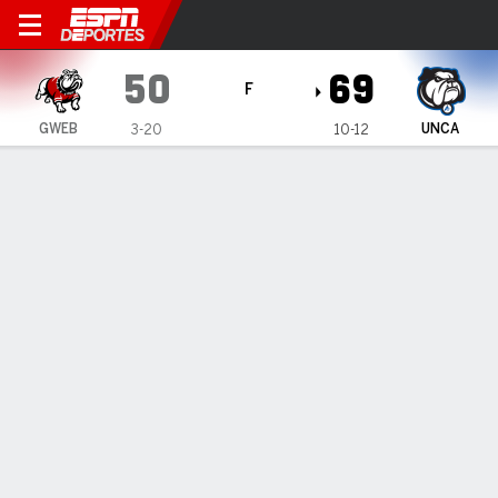
Gardner-Webb Runnin' Bulld
50
69
F
GWEB
UNCA
3-20
10-12
Resumen
Ficha
Estadísticas de Equipo
Gardner-Webb Runnin' Bulldogs
Estadísticas
TITULARES
MIN
PTS
FG
3PT
REB
AST
PÉR
PF
J. Hogarth
#
5
22
4
1-4
0-0
1
1
1
2
C. Williams III
#
10
17
3
1-4
1-3
2
1
0
1
C. Hawkins
#
23
28
8
4-10
0-3
2
2
2
1
J. Hudson
#
6
15
2
1-3
0-0
0
1
1
0