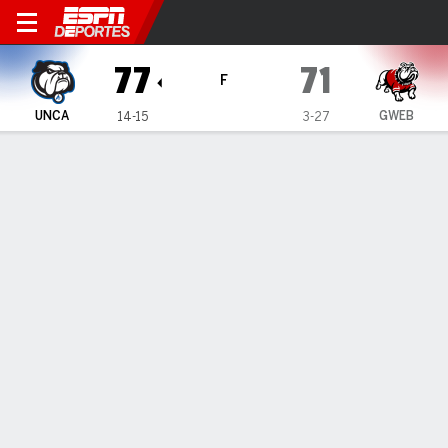
UNC Asheville Bulldogs en 
77
71
F
UNCA
GWEB
14-15
3-27
Resumen
Ficha
Estadísticas de Equipo
UNC Asheville Bulldogs
Estadísticas
TITULARES
MIN
PTS
FG
3PT
REB
AST
PÉR
PF
D. Thomas
#
13
35
4
2-4
0-0
3
0
1
1
T. Solomon
#
0
38
19
7-11
0-2
8
4
4
3
K. Taylor
#
3
38
24
8-16
1-5
8
5
3
3
DJ Patrick
#
8
39
14
5-10
4-8
7
0
1
2