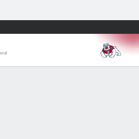
Watch
Juegos
ocal
PF