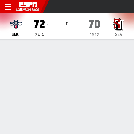
Saint Mary's Gaels en Seatt
72
70
F
SMC
SEA
24-4
16-12
Resumen
Ficha
Estadísticas de Equipo
Saint Mary's Gaels
Estadísticas
TITULARES
MIN
PTS
FG
3PT
REB
AST
PÉR
PF
P. Murauskas
#
23
30
15
5-10
1-3
9
1
3
5
H. Wessels
#
1
21
8
3-6
0-0
6
0
1
2
D. Shaw
#
11
37
3
1-3
1-3
4
0
1
3
M. Lewis
#
0
29
22
8-16
1-4
5
0
2
3