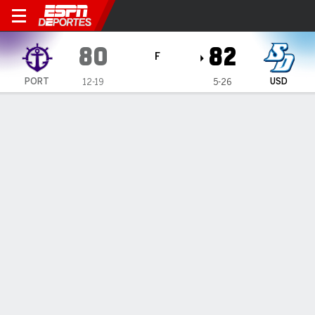
Portland Pilots en San Diego
80
82
F
PORT
USD
12-19
5-26
Resumen
Ficha
Estadísticas de Equipo
1
2
T
PORT
44
36
80
USD
39
43
82
LÍDERES DEL JUEGO