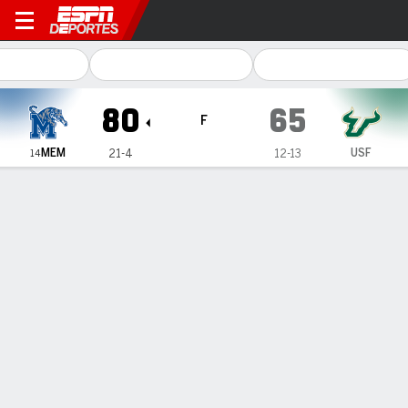
Memphis Tigers en South Flo
80
65
F
MEM
USF
21-4
12-13
14
Resumen
Ficha
Estadísticas de Equipo
1
2
T
MEM
42
38
80
USF
27
38
65