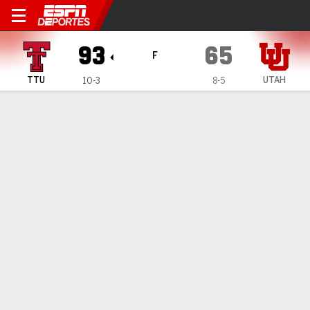
Texas Tech Red Raiders en U
93
65
F
TTU
UTAH
10-3
8-5
Resumen
Ficha
Estadísticas de Equipo
1
2
T
TTU
47
46
93
UTAH
36
29
65
LÍDERES DEL JUEGO