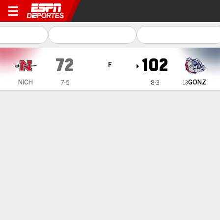
Nicholls Colonels en Gonzag
72
102
F
GONZ
NICH
7-5
8-3
13
Resumen
Ficha
Estadísticas de Equipo
1
2
T
NICH
29
43
72
GONZ
43
59
102