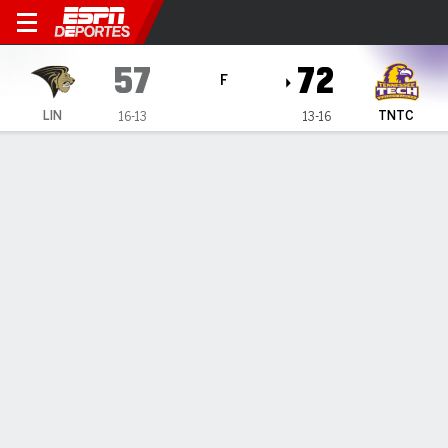
Lindenwood Lions en Tennes
57
72
F
LIN
TNTC
16-13
13-16
Resumen
Ficha
Estadísticas de Equipo
1
2
T
LIN
29
28
57
TNTC
31
41
72
LÍDERES DEL JUEGO