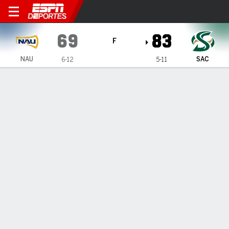
Northern Arizona Lumberjac
69
83
F
NAU
SAC
6-12
5-11
Resumen
Ficha
Estadísticas de Equipo
1
2
T
NAU
39
30
69
SAC
34
49
83
LÍDERES DEL JUEGO