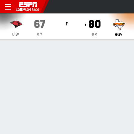
Incarnate Word Cardinals en
67
80
F
UIW
RGV
8-7
6-9
Resumen
Ficha
Estadísticas de Equipo
1
2
T
UIW
29
38
67
RGV
44
36
80
LÍDERES DEL JUEGO