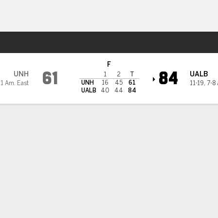
o
NCAAM
Más Deportes
 UAlbany Great Danes
F
61
84
UNH
UALB
1
2
T
UNH
16
45
61
11 Am. East
11-19
,
7-8 
UALB
40
44
84