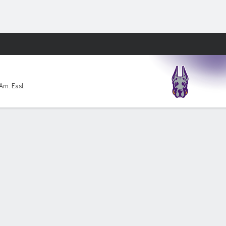
Watch
Juegos
Am. East