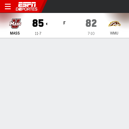
Massachusetts Minutemen e
85
82
F
MASS
WMU
11-7
7-10
Resumen
Ficha
Estadísticas de Equipo
1
2
T
MASS
36
49
85
WMU
35
47
82
LÍDERES DEL JUEGO