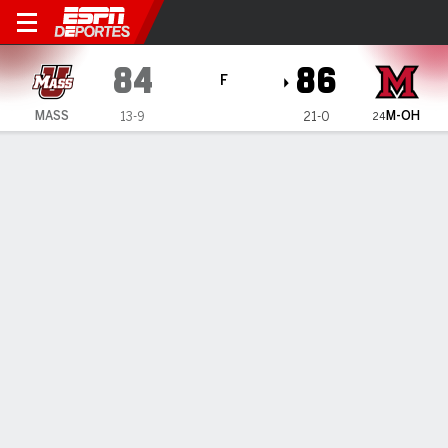
Massachusetts Minutemen 
84
86
F
M-OH
MASS
13-9
21-0
24
Resumen
Ficha
Estadísticas de Equipo
1
2
T
MASS
47
37
84
M-OH
43
43
86
LÍDERES DEL JUEGO