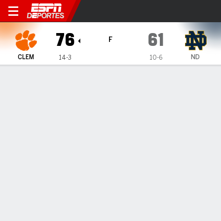
Clemson Tigers en Notre Dam
76
61
F
CLEM
ND
14-3
10-6
Resumen
Ficha
Estadísticas de Equipo
1
2
T
CLEM
39
37
76
ND
34
27
61
LÍDERES DEL JUEGO