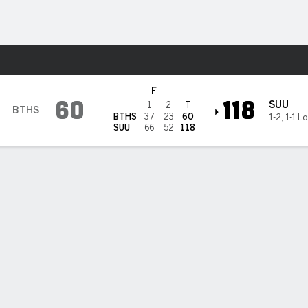
o
NCAAM
Más Deportes
n Utah Thunderbirds
F
60
118
SUU
1
2
T
BTHS
BTHS
37
23
60
1-2
,
1-1 Lo
SUU
66
52
118