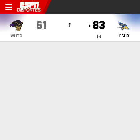
Whittier Poets en Cal State 
61
83
F
WHTR
CSUB
1-1
Resumen
Ficha
Estadísticas de Equipo
1
2
T
WHTR
26
35
61
CSUB
44
39
83
LÍDERES DEL JUEGO