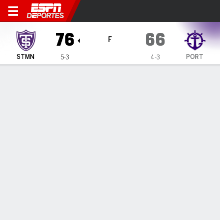
St. Thomas Tommies en Portl
76
66
F
STMN
PORT
5-3
4-3
Resumen
Ficha
Estadísticas de Equipo
1
2
T
STMN
36
40
76
PORT
34
32
66
LÍDERES DEL JUEGO