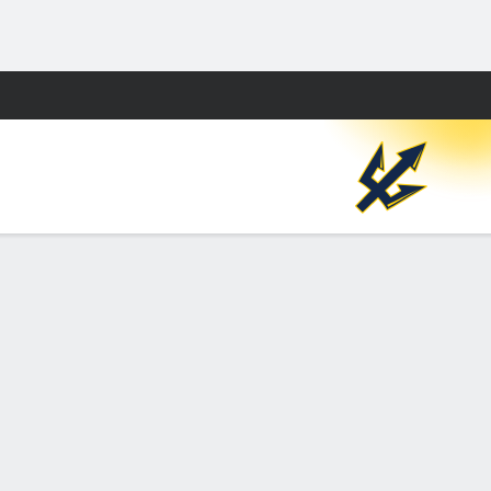
Watch
Juegos