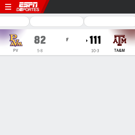
Prairie View A&M Panthers 
82
111
F
PV
TA&M
5-8
10-3
Resumen
Ficha
Estadísticas de Equipo
1
2
T
PV
39
43
82
TA&M
60
51
111