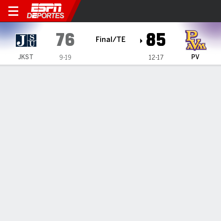
Jackson State Tigers en Pra
76
85
Final/TE
JKST
PV
9-19
12-17
Resumen
Ficha
Estadísticas de Equipo
1
2
OT
T
JKST
33
42
1
76
PV
31
44
10
85
LÍDERES DEL JUEGO