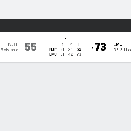
o
NCAAM
Más Deportes
 Michigan Eagles
F
55
73
NJIT
EMU
1
2
T
NJIT
31
24
55
-5 Visitante
5-3
,
3-1 Lo
EMU
31
42
73