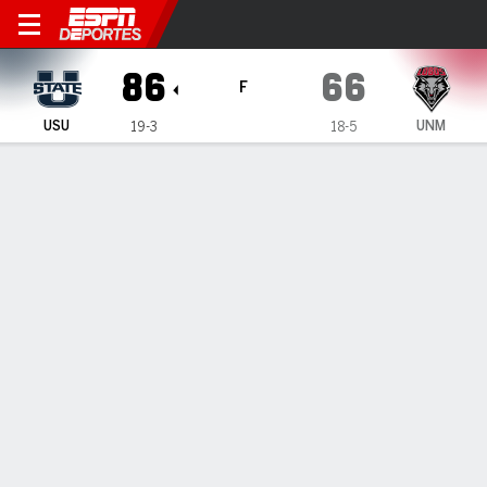
Utah State Aggies en New M
86
66
F
USU
UNM
19-3
18-5
Resumen
Ficha
Estadísticas de Equipo
1
2
T
USU
36
50
86
UNM
33
33
66
LÍDERES DEL JUEGO