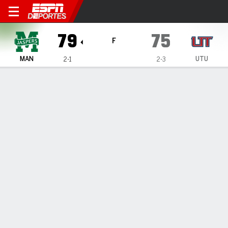
Utah Tech Trailblazers vs M
79
75
F
MAN
UTU
2-1
2-3
Resumen
Ficha
Estadísticas de Equipo
1
2
T
MAN
34
45
79
UTU
36
39
75
LÍDERES DEL JUEGO