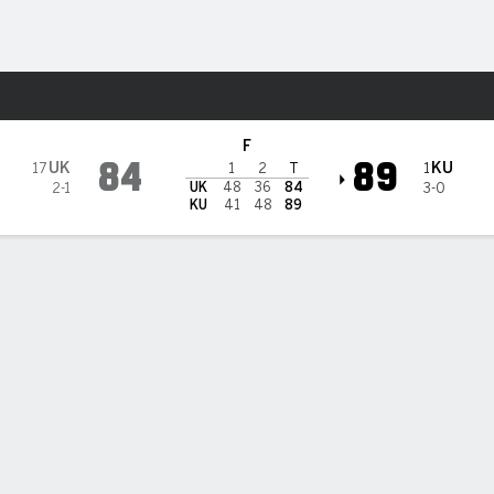
o
NCAAM
Más Deportes
ky Wildcats
F
84
89
UK
KU
17
1
1
2
T
UK
48
36
84
2-1
3-0
KU
41
48
89