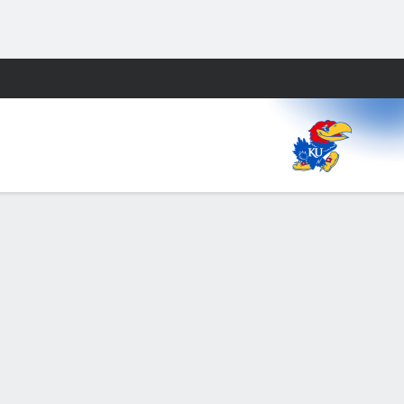
Watch
Juegos