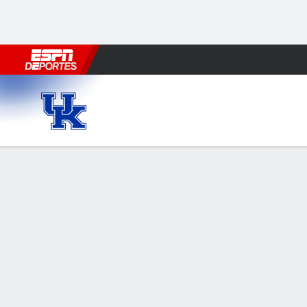
Fútbol
MLB
F. Americano
Básquetbol
WNBA
F1
Boxe
Kansas Jayhawks vs Kentuc
Resumen
Ficha
Estadísticas de Equipo