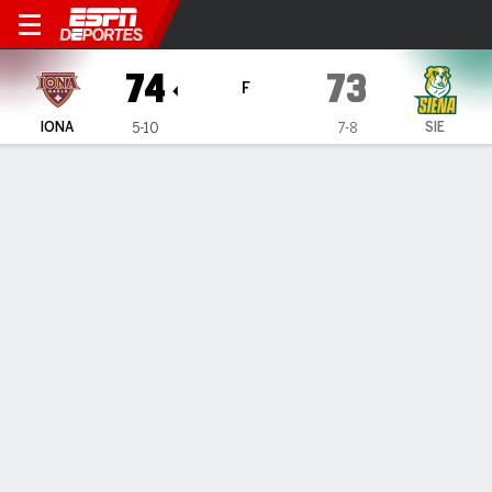
Iona Gaels en Siena Saints
74
73
F
IONA
SIE
5-10
7-8
Resumen
Ficha
Estadísticas de Equipo
INFORMACIÓN DEL PARTIDO
Albany
,
NY